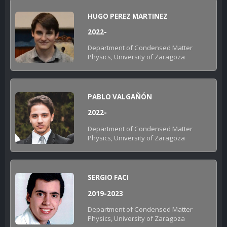
HUGO PEREZ MARTINEZ
2022-
Department of Condensed Matter
Physics, University of Zaragoza
PABLO VALGAÑÓN
2022-
Department of Condensed Matter
Physics, University of Zaragoza
SERGIO FACI
2019-2023
Department of Condensed Matter
Physics, University of Zaragoza