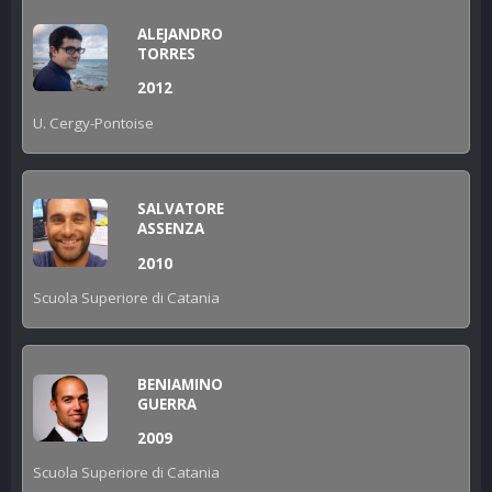
ALEJANDRO
TORRES
2012
U. Cergy-Pontoise
SALVATORE
ASSENZA
2010
Scuola Superiore di Catania
BENIAMINO
GUERRA
2009
Scuola Superiore di Catania