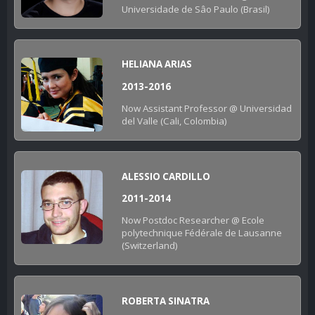
Universidade de Sâo Paulo (Brasil)
HELIANA ARIAS
2013-2016
Now Assistant Professor @ Universidad
del Valle (Cali, Colombia)
ALESSIO CARDILLO
2011-2014
Now Postdoc Researcher @ Ecole
polytechnique Fédérale de Lausanne
(Switzerland)
ROBERTA SINATRA