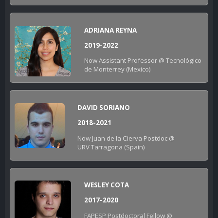
ADRIANA REYNA
2019-2022
Now Assistant Professor @ Tecnológico
de Monterrey (Mexico)
DAVID SORIANO
2018-2021
Now Juan de la Cierva Postdoc @
URV Tarragona (Spain)
WESLEY COTA
2017-2020
FAPESP Postdoctoral Fellow @