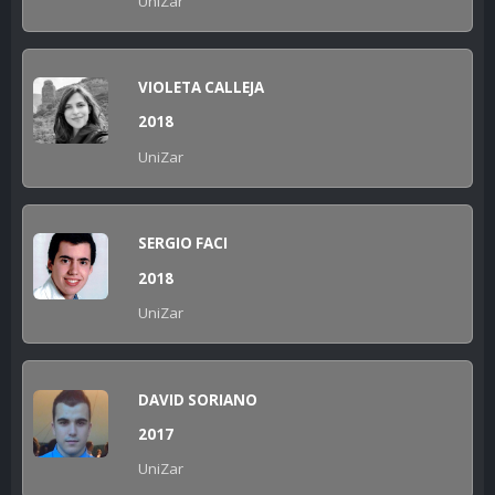
UniZar
VIOLETA CALLEJA
2018
UniZar
SERGIO FACI
2018
UniZar
DAVID SORIANO
2017
UniZar