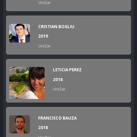
UniZar
CRISTIAN BOGLIU
2019
UniZar
LETICIA PEREZ
2018
UniZar
FRANCISCO BAUZA
2018