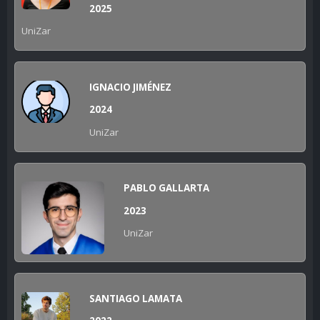
2025
UniZar
IGNACIO JIMÉNEZ
2024
UniZar
PABLO GALLARTA
2023
UniZar
SANTIAGO LAMATA