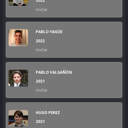
2022
UniZar
PABLO YAGÜE
2022
UniZar
PABLO VALGAÑÓN
2021
UniZar
HUGO PEREZ
2021