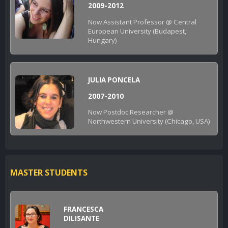
2009-2012
Now Assistant Professor @ Central
European University (Budapest,
Hungary)
JULIA PONCELA
2007-2010
Now Postdoc Researcher @
Northwestern University (Chicago, USA)
MASTER STUDENTS
FRANCESCA
DILISANTE